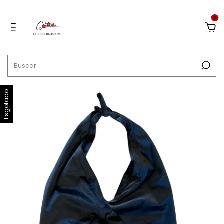
0
Esgotado