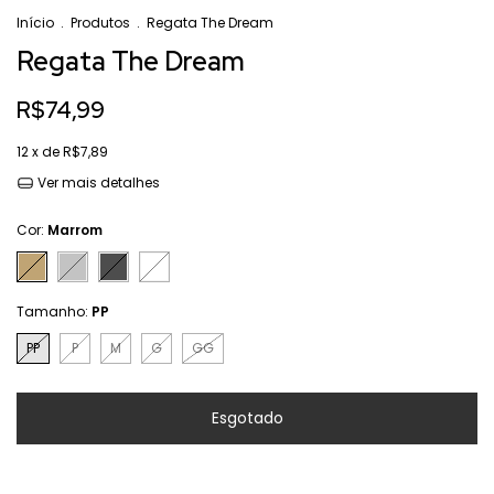
Início
.
Produtos
.
Regata The Dream
Regata The Dream
R$74,99
12
x de
R$7,89
Ver mais detalhes
Cor:
Marrom
Tamanho:
PP
PP
P
M
G
GG