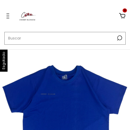
0
Esgotado