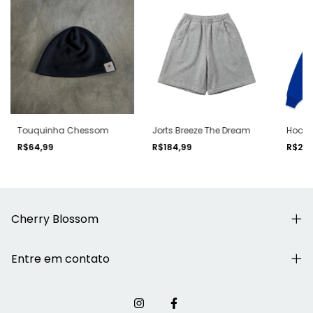
Touquinha Chessom
Jorts Breeze The Dream
Hoodi
R$64,99
R$184,99
R$289
Cherry Blossom
Entre em contato