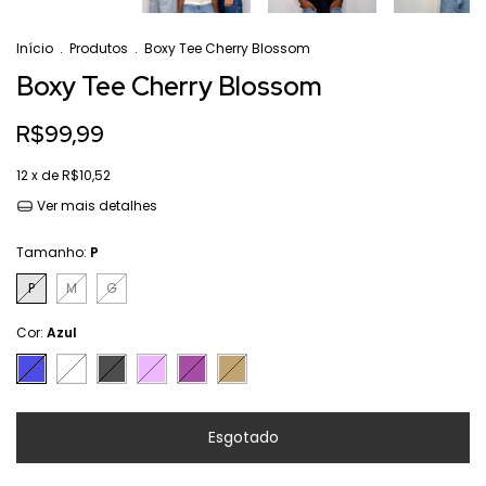
Início
.
Produtos
.
Boxy Tee Cherry Blossom
Boxy Tee Cherry Blossom
R$99,99
12
x de
R$10,52
Ver mais detalhes
Tamanho:
P
P
M
G
Cor:
Azul